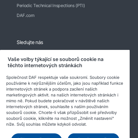
Periodic Technical Inspections (PTI)
DAF.com
Sledujte nás
Vaše volby týkající se souborů cookie na
těchto internetových stránkách
Společnost DAF respektuje vaše soukromí. Soubory cookie
používáme k nejrůznějším účelům, jako jsou například funkce
internetových stránek a podpora zacílení našich
marketingových aktivit. na našich internetových stránkách i
mimo ně. Pokud budete pokračovat v návštěvě našich
© 2026 DAF
Právní upozornění
internetových stránek, souhlasíte s naším používáním
souborů cookie. Chcete-li však přizpůsobit své předvolby
Prohlášení o ochraně osobních údajů
souborů cookie, klikněte na možnost „Změnit nastavení“
Všeobecné obchodní podmínky
Soubory cookie
níže. Svůj souhlas můžete kdykoli odvolat.
Income Tax Report