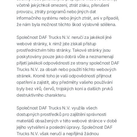
včetně jakýchkoli omezení, ztrát zisku, přerušení
provozu, ztráty programů nebo jiných dat
informačního systému nebo jiných ztrát, ani v případě,
že nám byla možnost těchto škod výslovně sdělena.
Společnost DAF Trucks N.V. neručí za jakékoli jiné
webové stránky, k nimž jste získali přístup
prostřednictvím této stránky. Takové stránky jsou
poskytovány pouze jako dobrá vůle a neznamenají
přijetí jakékoli odpovědnosti ze strany společnost DAF
Trucks N.V. za obsah nebo použití těchto webových
stránek. Kromě toho je vaší odpovědností přijmout
opatření a zajistit, aby předměty vašeho používání
byly bez virů, červů, trojských koní a dalších prvků
destruktivního charakteru.
Společnost DAF Trucks N.V. využila všech
dostupných prostředků pro zajištění správnosti
materiálů obsažených v této webové stránce v době
jejího vytváření a poslední úpravy. Společnost DAF
Trucks N.V. však neručí a nepřijímá žádnou