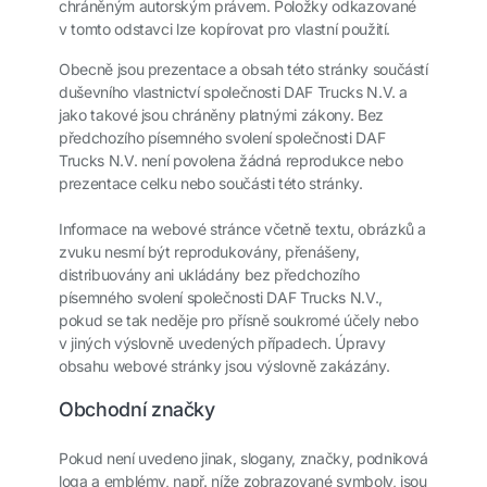
chráněným autorským právem. Položky odkazované
v tomto odstavci lze kopírovat pro vlastní použití.
Obecně jsou prezentace a obsah této stránky součástí
duševního vlastnictví společnosti DAF Trucks N.V. a
jako takové jsou chráněny platnými zákony. Bez
předchozího písemného svolení společnosti DAF
Trucks N.V. není povolena žádná reprodukce nebo
prezentace celku nebo součásti této stránky.
Informace na webové stránce včetně textu, obrázků a
zvuku nesmí být reprodukovány, přenášeny,
distribuovány ani ukládány bez předchozího
písemného svolení společnosti DAF Trucks N.V.,
pokud se tak neděje pro přísně soukromé účely nebo
v jiných výslovně uvedených případech. Úpravy
obsahu webové stránky jsou výslovně zakázány.
Obchodní značky
Pokud není uvedeno jinak, slogany, značky, podniková
loga a emblémy, např. níže zobrazované symboly, jsou