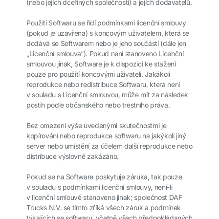
(nebo jejích dceřiných společností) a jejích dodavatelů.
Použití Softwaru se řídí podmínkami licenční smlouvy
(pokud je uzavřena) s koncovým uživatelem, která se
dodává se Softwarem nebo je jeho součástí (dále jen
„Licenční smlouva“). Pokud není stanoveno Licenční
smlouvou jinak, Software je k dispozici ke stažení
pouze pro použití koncovými uživateli. Jakákoli
reprodukce nebo redistribuce Softwaru, která není
v souladu s Licenční smlouvou, může mít za následek
postih podle občanského nebo trestního práva.
Bez omezení výše uvedenými skutečnostmi je
kopírování nebo reprodukce softwaru na jakýkoli jiný
server nebo umístění za účelem další reprodukce nebo
distribuce výslovně zakázáno.
Pokud se na Software poskytuje záruka, tak pouze
v souladu s podmínkami licenční smlouvy, není-li
v licenční smlouvě stanoveno jinak; společnost DAF
Trucks N.V. se tímto zříká všech záruk a podmínek
týkajících se softwaru, včetně všech předpokládaných