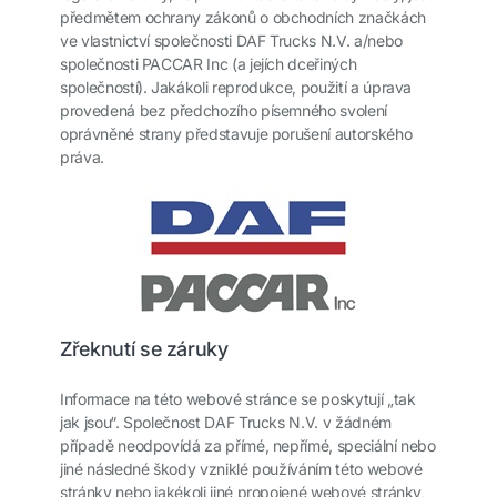
předmětem ochrany zákonů o obchodních značkách
ve vlastnictví společnosti DAF Trucks N.V. a/nebo
společnosti PACCAR Inc (a jejích dceřiných
společností). Jakákoli reprodukce, použití a úprava
provedená bez předchozího písemného svolení
oprávněné strany představuje porušení autorského
práva.
Zřeknutí se záruky
Informace na této webové stránce se poskytují „tak
jak jsou“. Společnost DAF Trucks N.V. v žádném
případě neodpovídá za přímé, nepřímé, speciální nebo
jiné následné škody vzniklé používáním této webové
stránky nebo jakékoli jiné propojené webové stránky,