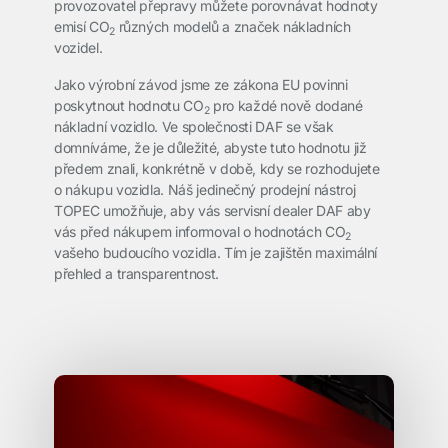
provozovatel přepravy můžete porovnávat hodnoty
emisí CO
různých modelů a značek nákladních
2
vozidel.
Jako výrobní závod jsme ze zákona EU povinni
poskytnout hodnotu CO
pro každé nově dodané
2
nákladní vozidlo. Ve společnosti DAF se však
domníváme, že je důležité, abyste tuto hodnotu již
předem znali, konkrétně v době, kdy se rozhodujete
o nákupu vozidla. Náš jedinečný prodejní nástroj
TOPEC umožňuje, aby vás servisní dealer DAF aby
vás před nákupem informoval o hodnotách CO
2
vašeho budoucího vozidla. Tím je zajištěn maximální
přehled a transparentnost.