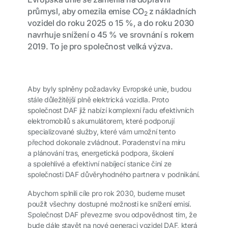
průmysl, aby omezila emise CO
z nákladních
2
vozidel do roku 2025 o 15 %, a do roku 2030
navrhuje snížení o 45 % ve srovnání s rokem
2019. To je pro společnost velká výzva.
Aby byly splněny požadavky Evropské unie, budou
stále důležitější plně elektrická vozidla. Proto
společnost DAF již nabízí komplexní řadu efektivních
elektromobilů s akumulátorem, které podporují
specializované služby, které vám umožní tento
přechod dokonale zvládnout. Poradenství na míru
a plánování tras, energetická podpora, školení
a spolehlivé a efektivní nabíjecí stanice činí ze
společnosti DAF důvěryhodného partnera v podnikání.
Abychom splnili cíle pro rok 2030, budeme muset
použít všechny dostupné možnosti ke snížení emisí.
Společnost DAF převezme svou odpovědnost tím, že
bude dále stavět na nové generaci vozidel DAF, která