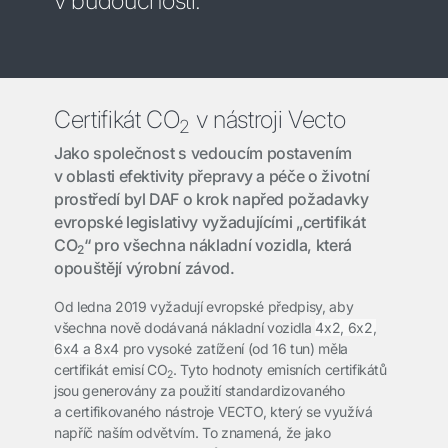
v budoucnosti.
Certifikát CO
v nástroji Vecto
2
Jako společnost s vedoucím postavením
v oblasti efektivity přepravy a péče o životní
prostředí byl DAF o krok napřed požadavky
evropské legislativy vyžadujícími „certifikát
CO
“ pro všechna nákladní vozidla, která
2
opouštějí výrobní závod.
Od ledna 2019 vyžadují evropské předpisy, aby
všechna nově dodávaná nákladní vozidla
4x2, 6x2,
6x4 a 8x4
pro vysoké zatížení (od 16 tun) měla
certifikát emisí CO
. Tyto hodnoty emisních certifikátů
2
jsou generovány za použití standardizovaného
a certifikovaného nástroje VECTO, který se využívá
napříč naším odvětvím. To znamená, že jako