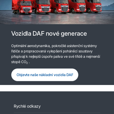
Vozidla DAF nové generace
Optimální aerodynamika, pokročilé asistenční systémy
řidiče a propracovaná vylepšení poháněcí soustavy
přispívají k nejlepší úspoře paliva ve své třídě a nejmenší
stopě CO
.
2
Objevte naše nákladní vozidla DAF
Rychlé odkazy