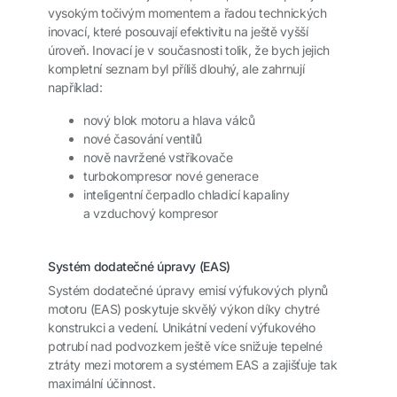
vysokým točivým momentem a řadou technických
inovací, které posouvají efektivitu na ještě vyšší
úroveň. Inovací je v současnosti tolik, že bych jejich
kompletní seznam byl příliš dlouhý, ale zahrnují
například:
nový blok motoru a hlava válců
nové časování ventilů
nově navržené vstřikovače
turbokompresor nové generace
inteligentní čerpadlo chladicí kapaliny
a vzduchový kompresor
Systém dodatečné úpravy (EAS)
Systém dodatečné úpravy emisí výfukových plynů
motoru (EAS) poskytuje skvělý výkon díky chytré
konstrukci a vedení. Unikátní vedení výfukového
potrubí nad podvozkem ještě více snižuje tepelné
ztráty mezi motorem a systémem EAS a zajišťuje tak
maximální účinnost.