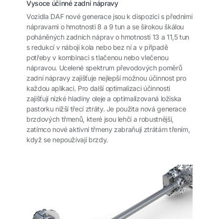
Vysoce účinné zadní nápravy
Vozidla DAF nové generace jsou k dispozici s předními
nápravami o hmotnosti 8 a 9 tun a se širokou škálou
poháněných zadních náprav o hmotnosti 13 a 11,5 tun
s redukcí v náboji kola nebo bez ní a v případě
potřeby v kombinaci s tlačenou nebo vlečenou
nápravou. Ucelené spektrum převodových poměrů
zadní nápravy zajišťuje nejlepší možnou účinnost pro
každou aplikaci. Pro další optimalizaci účinnosti
zajišťují nízké hladiny oleje a optimalizovaná ložiska
pastorku nižší třecí ztráty. Je použita nová generace
brzdových třmenů, které jsou lehčí a robustnější,
zatímco nové aktivní třmeny zabraňují ztrátám třením,
když se nepoužívají brzdy.