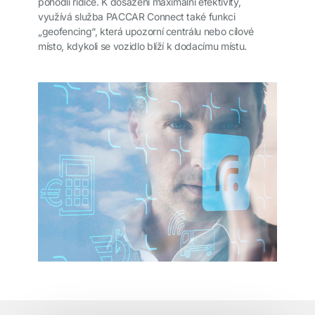
pohodlí řidiče. K dosažení maximální efektivity,
využívá služba PACCAR Connect také funkci
„geofencing“, která upozorní centrálu nebo cílové
místo, kdykoli se vozidlo blíží k dodacímu místu.