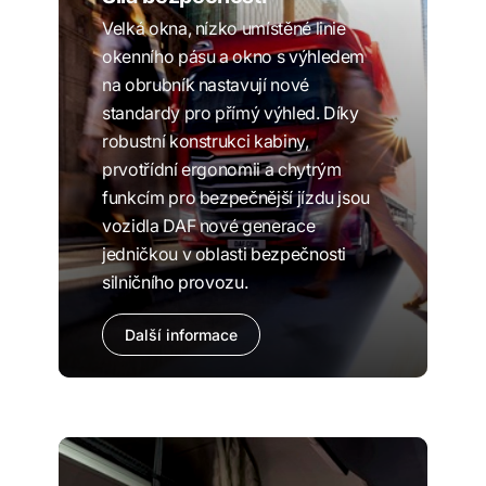
Velká okna, nízko umístěné linie
okenního pásu a okno s výhledem
na obrubník nastavují nové
standardy pro přímý výhled. Díky
robustní konstrukci kabiny,
prvotřídní ergonomii a chytrým
funkcím pro bezpečnější jízdu jsou
vozidla DAF nové generace
jedničkou v oblasti bezpečnosti
silničního provozu.
Další informace