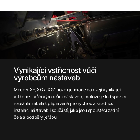
Vynikající vstřícnost vůči
výrobcům nástaveb
Modely XF, XG a XG⁺ nové generace nabízejí vynikající
vstřícnost vůči výrobcům nástaveb, protože je k dispozici
rozsáhlá kabeláž připravená pro rychlou a snadnou
instalaci nástaveb i součástí, jako jsou spouštěcí zadní
čela a podpěry jeřábu.