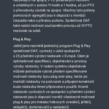
a umístěných v poloze 11 hodin a 1 hodina, až po PTO
z převodovky závislé na spojce. Všechny tyto pohony
pomocných agregátů jsou k dispozici s montáží
čerpadla nebo s přírubou pohonu. Společnost DAF
také nabízí možnost současného provozu až tří PTO
nezávisle na sobě.
Plug & Play
Ještě jsme nezmínili jedinečný program Plug & Play
společnosti DAF, vyvinutý v úzké spolupráci
s 25 předními výrobci nástaveb v Evropě. Cílem je
optimalizovat specifikaci, objednávání a procesy
výroby nástavby. V našem systému objednávek
můžete jednoduše vybrat předem specifikované
možnosti nástavby typu plug-and-play, takže po
montáži nástavby na podvozek a připojení konektorů
bude nástavba ihned připravena k použití. Kromě
nástaveb vyvinutých ve spolupráci s předními výrobci
nástaveb jsou k dispozici rovněž všeobecné možnosti
plug & play pro instalaci hákových zvedáků, jeřábů,
sklápěčů, domíchávačů a nakladačů.