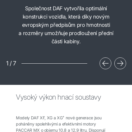
Společnost DAF vytvořila optimální
konstrukci vozidla, která díky novým
evropským předpisům pro hmotnosti
a rozměry umožňuje prodloužení přední
části kabiny.
1
/
7
Vysoký výkon hnací soustavy
+
Modely DAF XF, XG a XG
nové generace jsou
poháněny spolehlivými a efektivními motory
PACCAR MX o objemu 10,8 a 12,9 litru. Disponují