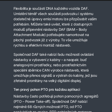
Flexibilita je součástí DNA každého vozidla DAF.
Umístění téměř všech součástí podvozku i systému
dodatečné úpravy emisí motoru lze přizpůsobit vašim
potřebám. Můžete také uvést, které z dostupných
modulů připevnění nástavby DAF (BAM – Body
Attachment Module) potřebujete namontovat na
plochý podvozek již z výroby. To vše umožňuje
rychlou a efektivní montáž nástaveb.
Společnost DAF také nabízí řadu možností ovládání
nástavby a vybavení z kabiny – a naopak: buď
analogovými prostředky, nebo prostřednictvím
speciální sběrnice CAN výrobce nástaveb, která
umožňuje přenos signálů a výstrah do kabiny, jež jsou
zřetelně promítány na velký digitální displej.
Ten pravý pohon PTO pro každou aplikaci
Nástavby často potřebují pohon pomocných agregátů
(PTO – Power Take-off). Společnost DAF nabízí
nejméně 68 různých možností PTO, od PTO
nezávislých na spojce, PTO poháněných motorem