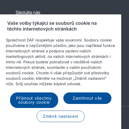
Sledujte nás
Vaše volby týkající se souborů cookie na
těchto internetových stránkách
Společnost DAF respektuje vaše soukromí. Soubory cookie
používáme k nejrůznějším účelům, jako jsou například funkce
internetových stránek a podpora zacílení našich
marketingových aktivit. na našich internetových stránkách i
mimo ně. Pokud budete pokračovat v návštěvě našich
internetových stránek, souhlasíte s naším používáním
© 2026 DAF
Právní upozornění
souborů cookie. Chcete-li však přizpůsobit své předvolby
Prohlášení o ochraně osobních údajů
souborů cookie, klikněte na možnost „Změnit nastavení“
níže. Svůj souhlas můžete kdykoli odvolat.
Všeobecné obchodní podmínky
Soubory cookie
Income Tax Report
Přijmout všechny
Zamítnout vše
soubory cookie
A PACCAR COMPANY
Změnit nastavení
DRIVEN BY QUALITY