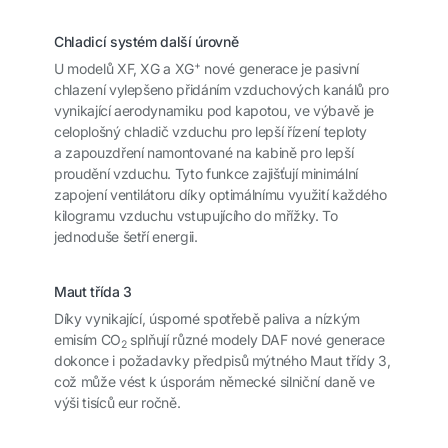
Chladicí systém další úrovně
+
U modelů XF, XG a XG
nové generace je pasivní
chlazení vylepšeno přidáním vzduchových kanálů pro
vynikající aerodynamiku pod kapotou, ve výbavě je
celoplošný chladič vzduchu pro lepší řízení teploty
a zapouzdření namontované na kabině pro lepší
proudění vzduchu. Tyto funkce zajišťují minimální
zapojení ventilátoru díky optimálnímu využití každého
kilogramu vzduchu vstupujícího do mřížky. To
jednoduše šetří energii.
Maut třída 3
Díky vynikající, úsporné spotřebě paliva a nízkým
emisím CO
splňují různé modely DAF nové generace
2
dokonce i požadavky předpisů mýtného Maut třídy 3,
což může vést k úsporám německé silniční daně ve
výši tisíců eur ročně.