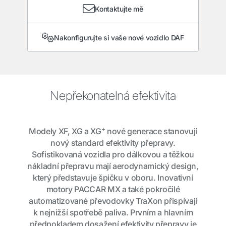
Kontaktujte mě
Nakonfigurujte si vaše nové vozidlo DAF
Nepřekonatelná efektivita
+
Modely XF, XG a XG
nové generace stanovují
nový standard efektivity přepravy.
Sofistikovaná vozidla pro dálkovou a těžkou
nákladní přepravu mají aerodynamický design,
který představuje špičku v oboru. Inovativní
motory PACCAR MX a také pokročilé
automatizované převodovky TraXon přispívají
k nejnižší spotřebě paliva. Prvním a hlavním
předpokladem dosažení efektivity přepravy je