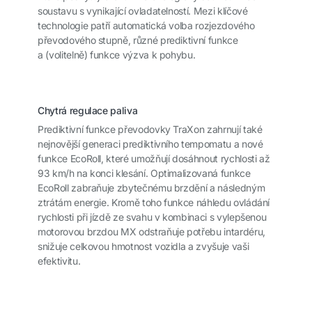
soustavu s vynikající ovladatelností. Mezi klíčové
technologie patří automatická volba rozjezdového
převodového stupně, různé prediktivní funkce
a (volitelně) funkce výzva k pohybu.
Chytrá regulace paliva
Prediktivní funkce převodovky TraXon zahrnují také
nejnovější generaci prediktivního tempomatu a nové
funkce EcoRoll, které umožňují dosáhnout rychlosti až
93 km/h na konci klesání. Optimalizovaná funkce
EcoRoll zabraňuje zbytečnému brzdění a následným
ztrátám energie. Kromě toho funkce náhledu ovládání
rychlosti při jízdě ze svahu v kombinaci s vylepšenou
motorovou brzdou MX odstraňuje potřebu intardéru,
snižuje celkovou hmotnost vozidla a zvyšuje vaši
efektivitu.