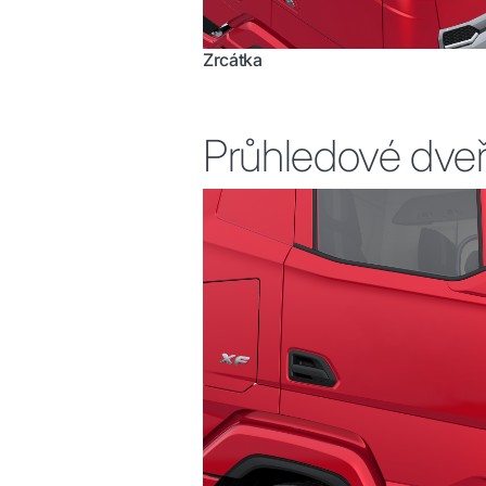
Zrcátka
Průhledové dve