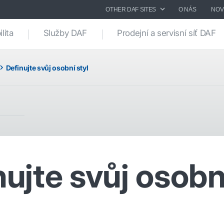
OTHER DAF SITES
O NÁS
NOV
lita
Služby DAF
Prodejní a servisní síť DAF
Definujte svůj osobní styl
ujte svůj osobn