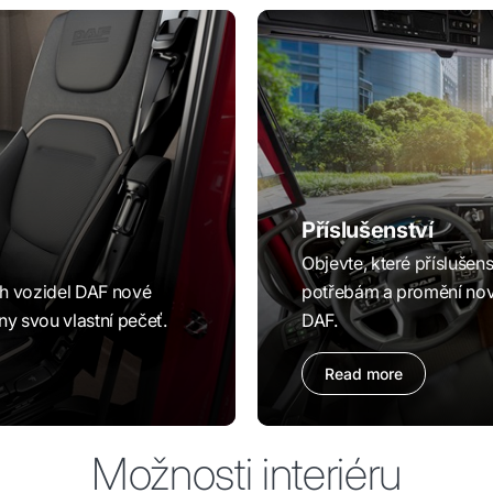
Příslušenství
Objevte, které přísluše
ch vozidel DAF nové
potřebám a promění nov
y svou vlastní pečeť.
DAF.
Read more
Možnosti interiéru