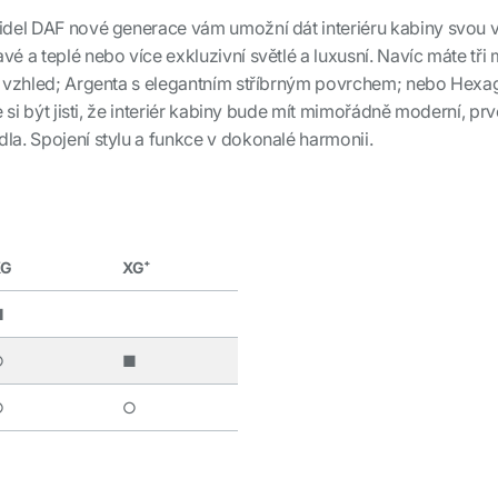
idel DAF nové generace vám umožní dát interiéru kabiny svou vl
é a teplé nebo více exkluzivní světlé a luxusní. Navíc máte tř
ý vzhled; Argenta s elegantním stříbrným povrchem; nebo Hexa
e si být jisti, že interiér kabiny bude mít mimořádně moderní, prv
la. Spojení stylu a funkce v dokonalé harmonii.
XG
XG⁺
■
○
■
○
○