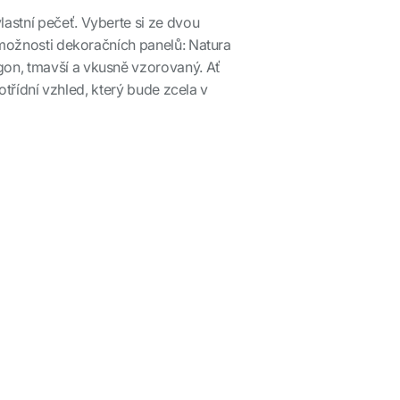
astní pečeť. Vyberte si ze dvou
i možnosti dekoračních panelů: Natura
gon, tmavší a vkusně vzorovaný. Ať
otřídní vzhled, který bude zcela v