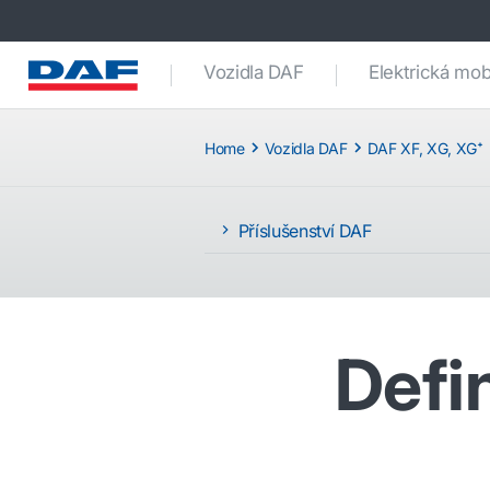
Vozidla DAF
Elektrická mobi
Home
Vozidla DAF
DAF XF, XG, XG⁺
Příslušenství DAF
Defin