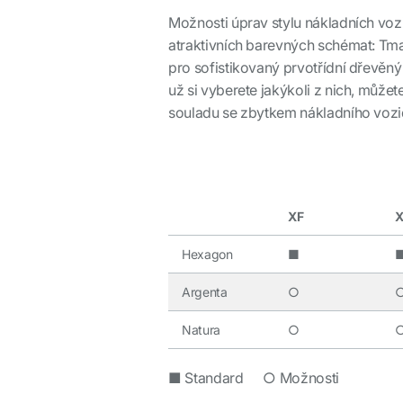
Možnosti úprav stylu nákladních voz
atraktivních barevných schémat: Tmav
pro sofistikovaný prvotřídní dřevěn
už si vyberete jakýkoli z nich, můžet
souladu se zbytkem nákladního vozid
XF
Hexagon
■
Argenta
○
Natura
○
■ Standard ○ Možnosti