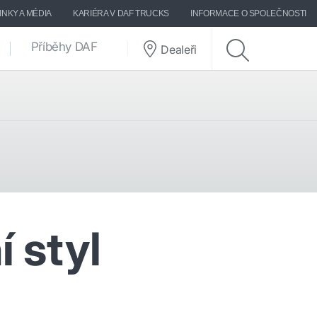
INKY A MÉDIA
KARIÉRA V DAF TRUCKS
INFORMACE O SPOLEČNOSTI
Příběhy DAF
Dealeři
í styl