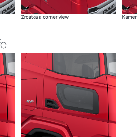
Zrcátka a corner view
Kamery
ře