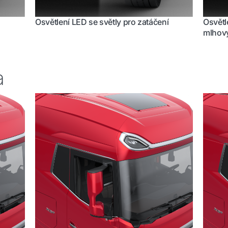
Osvětlení LED se světly pro zatáčení
Osvětl
mlhový
a