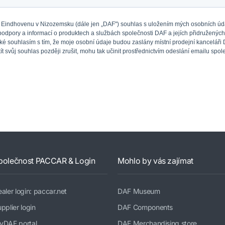
polečnost PACCAR & Login
Mohlo by vás zajímat
aler login: paccar.net
DAF Museum
pplier login
DAF Components
yDAF portal
DAF Merchandising store