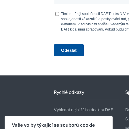
Rychlé odkazy
S
Vyhledat nejbližšího dealera DAF
De
Modelové řady
Su
Vaše volby týkající se souborů cookie
Služby
M