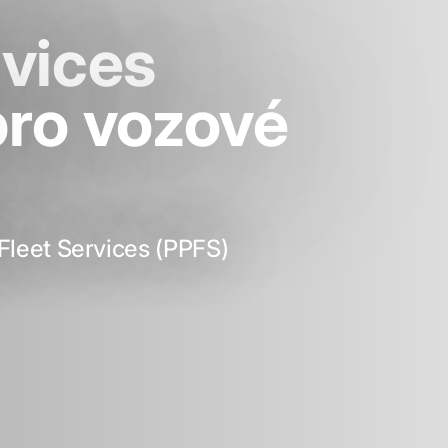
rvices
pro vozové
leet Services (PPFS)