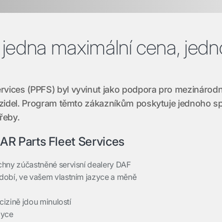
jedna maximální cena, jedn
rvices (PPFS) byl vyvinut jako podpora pro mezinárod
ozidel. Program těmto zákazníkům poskytuje jednoho sp
třeby.
R Parts Fleet Services
hny zúčastněné servisní dealery DAF
dobí, ve vašem vlastním jazyce a měně
cizině jdou minulostí
zyce