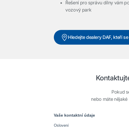
Řešení pro správu dílny vám p
vozový park
Hledejte dealery DAF, kteří 
Kontaktujt
Pokud se
nebo máte nějaké 