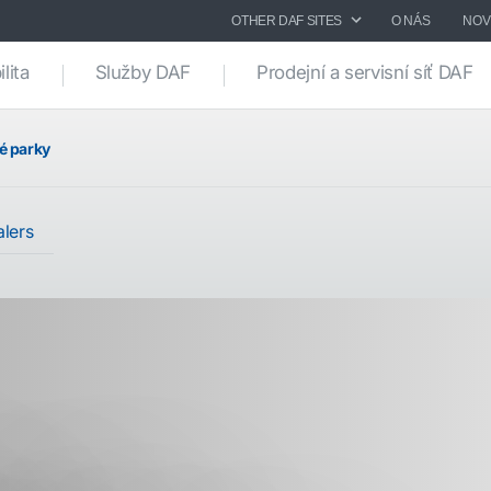
OTHER DAF SITES
O NÁS
NOV
lita
Služby DAF
Prodejní a servisní síť DAF
é parky
alers