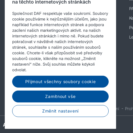
na těchto internetových stránkách
Novinky a média
P
Společnost DAF respektuje vaše soukromí. Soubory
Kariéra v DAF Trucks
K
cookie používáme k nejrůznějším účelům, jako jsou
například funkce internetových stránek a podpora
O nás
Pe
zacílení našich marketingových aktivit. na našich
internetových stránkách i mimo ně. Pokud budete
Informace o společnosti
Le
pokračovat v návštěvě našich internetových
Kodex chování
stránek, souhlasíte s naším používáním souborů
cookie. Chcete-li však přizpůsobit své předvolby
souborů cookie, klikněte na možnost „Změnit
nastavení“ níže. Svůj souhlas můžete kdykoli
odvolat.
Přijmout všechny soubory cookie
Zamítnout vše
© 2026 DAF
Právní upozornění
Proh
Změnit nastavení
A PACCAR COMPANY
DRIVEN BY QUALITY