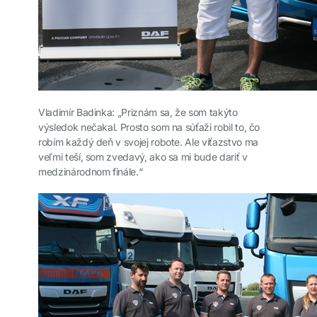
Vladimír Badinka: „Priznám sa, že som takýto
výsledok nečakal. Prosto som na súťaži robil to, čo
robím každý deň v svojej robote. Ale víťazstvo ma
veľmi teší, som zvedavý, ako sa mi bude dariť v
medzinárodnom finále.“