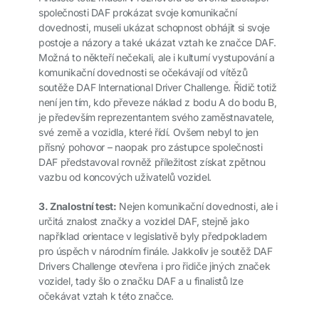
společnosti DAF prokázat svoje komunikační
dovednosti, museli ukázat schopnost obhájit si svoje
postoje a názory a také ukázat vztah ke značce DAF.
Možná to někteří nečekali, ale i kulturní vystupování a
komunikační dovednosti se očekávají od vítězů
soutěže DAF International Driver Challenge. Řidič totiž
není jen tím, kdo převeze náklad z bodu A do bodu B,
je především reprezentantem svého zaměstnavatele,
své země a vozidla, které řídí. Ovšem nebyl to jen
přísný pohovor – naopak pro zástupce společnosti
DAF představoval rovněž příležitost získat zpětnou
vazbu od koncových uživatelů vozidel.
3. Znalostní test:
Nejen komunikační dovednosti, ale i
určitá znalost značky a vozidel DAF, stejně jako
například orientace v legislativě byly předpokladem
pro úspěch v národním finále. Jakkoliv je soutěž DAF
Drivers Challenge otevřena i pro řidiče jiných značek
vozidel, tady šlo o značku DAF a u finalistů lze
očekávat vztah k této značce.