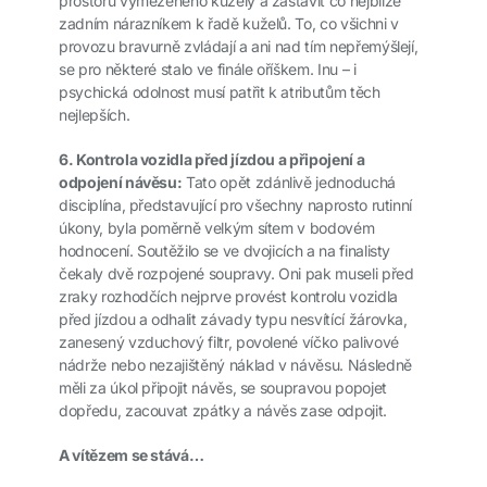
prostoru vymezeného kužely a zastavit co nejblíže
zadním nárazníkem k řadě kuželů. To, co všichni v
provozu bravurně zvládají a ani nad tím nepřemýšlejí,
se pro některé stalo ve finále oříškem. Inu – i
psychická odolnost musí patřit k atributům těch
nejlepších.
6. Kontrola vozidla před jízdou a připojení a
odpojení návěsu:
Tato opět zdánlivě jednoduchá
disciplína, představující pro všechny naprosto rutinní
úkony, byla poměrně velkým sítem v bodovém
hodnocení. Soutěžilo se ve dvojicích a na finalisty
čekaly dvě rozpojené soupravy. Oni pak museli před
zraky rozhodčích nejprve provést kontrolu vozidla
před jízdou a odhalit závady typu nesvítící žárovka,
zanesený vzduchový filtr, povolené víčko palivové
nádrže nebo nezajištěný náklad v návěsu. Následně
měli za úkol připojit návěs, se soupravou popojet
dopředu, zacouvat zpátky a návěs zase odpojit.
A vítězem se stává…