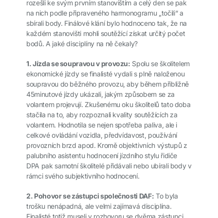
rozešli ke svým prvním stanovištím a celý den se pak
na nich podle připraveného harmonogramu „točili“ a
sbírali body. Finálové klání bylo hodnoceno tak, že na
každém stanovišti mohli soutěžící získat určitý počet
bodů. A jaké disciplíny na ně čekaly?
1. Jízda se soupravou v provozu:
Spolu se školitelem
ekonomické jízdy se finalisté vydali s plně naloženou
soupravou do běžného provozu, aby během přibližně
45minutové jízdy ukázali, jakým způsobem se za
volantem projevují. Zkušenému oku školitelů tato doba
stačila na to, aby rozpoznali kvality soutěžících za
volantem. Hodnotila se nejen spotřeba paliva, ale i
celkové ovládání vozidla, předvídavost, používání
provozních brzd apod. Kromě objektivních výstupů z
palubního asistentu hodnocení jízdního stylu řidiče
DPA pak samotní školitelé přidávali nebo ubírali body v
rámci svého subjektivního hodnocení.
2. Pohovor se zástupci společnosti DAF:
To byla
trošku nenápadná, ale velmi zajímavá disciplína.
Finalisté totiž museli v rozhovoru se dvěma zástupci