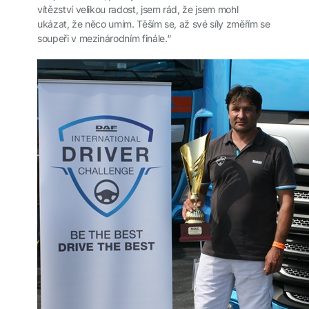
vítězství velikou radost, jsem rád, že jsem mohl
ukázat, že něco umím. Těším se, až své síly změřím se
soupeři v mezinárodním finále.“