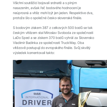
Všichni soutěžící bojovali srdnatě a s plným
nasazením, avšak řeč bodového hodnocení je
neúprosná a vítěz mohl být jen jeden. Respektive dva,
protože šlo o společné česko-slovenské finále.
S bodovým ziskem 387 z celkových 500 bodů se tak
českým vítězem stal Miroslav Svoboda ze společnosti
LaDo Sped a se ziskem 370 bodů vyhrál za Slovensko
Vladimír Badinka ze společnosti TruckWay. Oba
vítězově postupují do evropského finále. Svůj skvělý
výsledek komentovali takto: