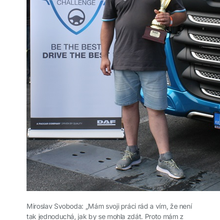
Miroslav Svoboda: „Mám svoji práci rád a vím, že není
tak jednoduchá, jak by se mohla zdát. Proto mám z