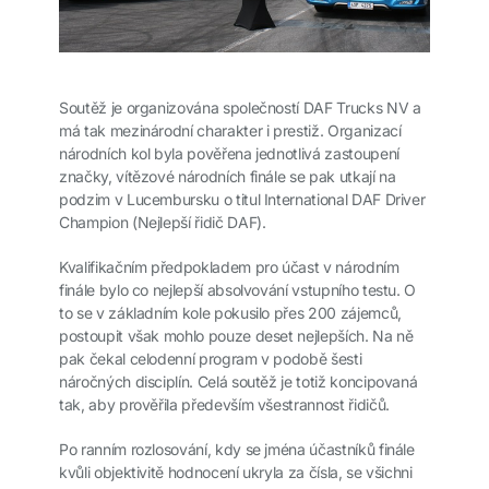
Soutěž je organizována společností DAF Trucks NV a
má tak mezinárodní charakter i prestiž. Organizací
národních kol byla pověřena jednotlivá zastoupení
značky, vítězové národních finále se pak utkají na
podzim v Lucembursku o titul International DAF Driver
Champion (Nejlepší řidič DAF).
Kvalifikačním předpokladem pro účast v národním
finále bylo co nejlepší absolvování vstupního testu. O
to se v základním kole pokusilo přes 200 zájemců,
postoupit však mohlo pouze deset nejlepších. Na ně
pak čekal celodenní program v podobě šesti
náročných disciplín. Celá soutěž je totiž koncipovaná
tak, aby prověřila především všestrannost řidičů.
Po ranním rozlosování, kdy se jména účastníků finále
kvůli objektivitě hodnocení ukryla za čísla, se všichni