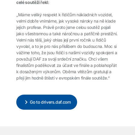
celé soutěži řekl:
„Máme veliký respekt k řidičům nákladních vozidel,
velmi dobře vnímáme, jak vysoké nároky na ně klade
jejich profese. Právě proto jsme celou soutěž pojali
jako všestrannou a také náročnou a patřičně prestižní.
Velmi nás těší, jaký ohlas její první ročník u řidičů
vyvolal, a to je pro nás příslibem do budoucna. Moc si
vážíme toho, že jsou řidiči s našimi vozidly spokojeni a
považují DAF za svoji srdeční značku. Chci všem
finalistům poděkovat za účast ve finále a poblahopřát
k dosaženým výkonům. Oběma vítězům gratuluji a
přeji jim hodně štěstí v evropském finále soutěže.“
Go to drivers.daf.com