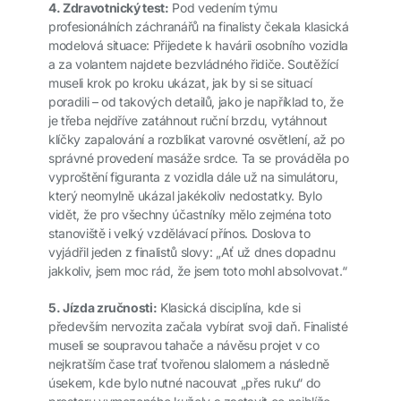
4. Zdravotnický test:
Pod vedením týmu
profesionálních záchranářů na finalisty čekala klasická
modelová situace: Přijedete k havárii osobního vozidla
a za volantem najdete bezvládného řidiče. Soutěžící
museli krok po kroku ukázat, jak by si se situací
poradili – od takových detailů, jako je například to, že
je třeba nejdříve zatáhnout ruční brzdu, vytáhnout
klíčky zapalování a rozblikat varovné osvětlení, až po
správné provedení masáže srdce. Ta se prováděla po
vyproštění figuranta z vozidla dále už na simulátoru,
který neomylně ukázal jakékoliv nedostatky. Bylo
vidět, že pro všechny účastníky mělo zejména toto
stanoviště i velký vzdělávací přínos. Doslova to
vyjádřil jeden z finalistů slovy: „Ať už dnes dopadnu
jakkoliv, jsem moc rád, že jsem toto mohl absolvovat.“
5. Jízda zručnosti:
Klasická disciplína, kde si
především nervozita začala vybírat svoji daň. Finalisté
museli se soupravou tahače a návěsu projet v co
nejkratším čase trať tvořenou slalomem a následně
úsekem, kde bylo nutné nacouvat „přes ruku“ do