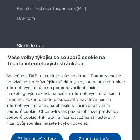
Periodic Technical Inspections (PTI)
DAF.com
Sledujte nás
Vaše volby týkající se souborů cookie na
těchto internetových stránkách
Společnost DAF respektuje vaše soukromí. Soubory cookie
používáme k nejrůznějším účelům, jako jsou například funkce
internetových stránek a podpora zacílení našich
marketingových aktivit. na našich internetových stránkách i
mimo ně. Pokud budete pokračovat v návštěvě našich
internetových stránek, souhlasíte s naším používáním
© 2026 DAF
Právní upozornění
souborů cookie. Chcete-li však přizpůsobit své předvolby
Prohlášení o ochraně osobních údajů
souborů cookie, klikněte na možnost „Změnit nastavení“
níže. Svůj souhlas můžete kdykoli odvolat.
Všeobecné obchodní podmínky
Soubory cookie
Income Tax Report
Přijmout všechny
Zamítnout vše