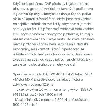
Když loni společnost DAF představila jako první na
trhu novou generaci vozidel postavených podle nové
legislativní úpravy, u kterých deklaruje úsporu paliva
až 10 % oproti stávající řadě, chtěli jsme tato vozidla
co nejdříve zařadit do své flotily, abychom si je mohli
sami vyzkoušet. Už předchozí modelová řada vozidel
DAF svým poměrem cena/výkon prokázala, že mají v
našem vozovém parku svoje místo. Od nové generace
máme proto velká očekávání, a to nejen z hlediska
ekonomiky, ale i komfortu řidičů. Společnost DAF
udělala z tohoto hlediska obrovský skok. Jsem velmi
zvědavý na zpětnou vazbu jak od našich řidičů, tak i
ze systému sledujícího parametry vozidel.“
Specifikace vozidel DAF XG 480 FT 4×2 tahač MKD
-
Motor MX-13
: šestiválcový vznětový motor o
zdvihovém objemu 12,9 l s
vícekrokovým točivým momentem, výkon 355 kW
(483 k) při otáčkách 1 600 min-1
-
Maximální točivý moment 2 500 Nm
při otáčkách
900–1 125 min-1