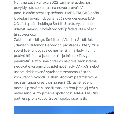
Nyní, na začátku roku 2022, zmíněné společnosti
povýšily tuto spolupráci na novou úroveň. V
pardubickém areálu společnosti NAPA TRUCKS došlo
k předání prvních dvou tahačů nové generace DAF
XG zástupcům holdingu Šmídl. U takto významné
události nemohli chybět vrcholní představitelé všech
tří společností.
Zakladatel holdingu Šmídl, pan Vladimír Šmídl, řekl:
„Nákladní automobil je výrobní prostředek, který musí
spolehlivě fungovat s co nejmenšími náklady. Ty my
pečlivě hlídáme a jsou pro nás jedním z klíčových
parametrů. Proto jsme chtěli co nejdříve začít interně
sledovat ekonomiku vozidel nové řady DAF XG, neboť
úspora deklarovaná výrobcem znamená zásadní
konkurenční výhodu. Dalším klíčovým parametrem je
pro nás fungující servisní zázemí. Obrazně řečeno:
máme-li problém v neděli ráno, potřebujeme jej řešit v
neděli ráno. A my jsme ve společnosti NAPA TRUCKS
partnera pro takovou úroveň spolupráce našli.“