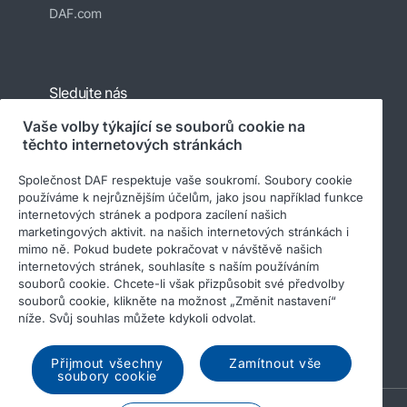
DAF.com
Sledujte nás
Vaše volby týkající se souborů cookie na
těchto internetových stránkách
Společnost DAF respektuje vaše soukromí. Soubory cookie
používáme k nejrůznějším účelům, jako jsou například funkce
internetových stránek a podpora zacílení našich
marketingových aktivit. na našich internetových stránkách i
mimo ně. Pokud budete pokračovat v návštěvě našich
internetových stránek, souhlasíte s naším používáním
© 2026 DAF
Právní upozornění
souborů cookie. Chcete-li však přizpůsobit své předvolby
Prohlášení o ochraně osobních údajů
souborů cookie, klikněte na možnost „Změnit nastavení“
níže. Svůj souhlas můžete kdykoli odvolat.
Všeobecné obchodní podmínky
Soubory cookie
Income Tax Report
Přijmout všechny
Zamítnout vše
soubory cookie