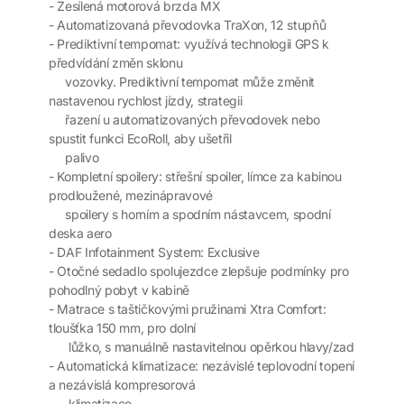
-
Zesílená motorová brzda MX
-
Automatizovaná převodovka TraXon
, 12 stupňů
-
Prediktivní tempomat:
využívá technologii GPS k
předvídání změn sklonu
vozovky. Prediktivní tempomat může změnit
nastavenou rychlost jízdy, strategii
řazení u automatizovaných převodovek nebo
spustit funkci EcoRoll, aby ušetřil
palivo
-
Kompletní spoilery:
střešní spoiler, límce za kabinou
prodloužené, mezinápravové
spoilery s horním a spodním nástavcem, spodní
deska aero
-
DAF Infotainment System
: Exclusive
-
Otočné sedadlo spolujezdce
zlepšuje podmínky pro
pohodlný pobyt v kabině
-
Matrace s taštičkovými pružinami
Xtra Comfort:
tloušťka 150 mm, pro dolní
lůžko, s manuálně nastavitelnou opěrkou hlavy/zad
-
Automatická klimatizace:
nezávislé teplovodní topení
a nezávislá kompresorová
klimatizace