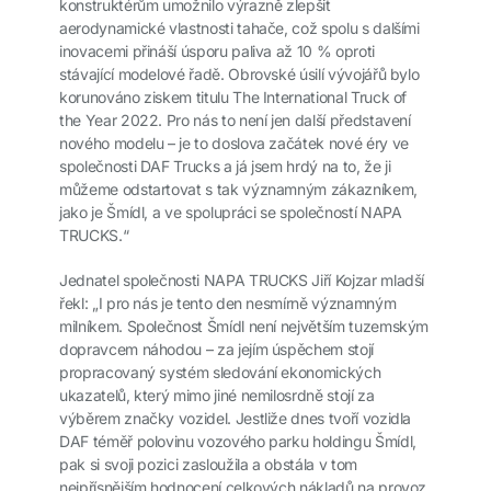
konstruktérům umožnilo výrazně zlepšit
aerodynamické vlastnosti tahače, což spolu s dalšími
inovacemi přináší úsporu paliva až 10 % oproti
stávající modelové řadě. Obrovské úsilí vývojářů bylo
korunováno ziskem titulu The International Truck of
the Year 2022. Pro nás to není jen další představení
nového modelu – je to doslova začátek nové éry ve
společnosti DAF Trucks a já jsem hrdý na to, že ji
můžeme odstartovat s tak významným zákazníkem,
jako je Šmídl, a ve spolupráci se společností NAPA
TRUCKS.“
Jednatel společnosti NAPA TRUCKS Jiří Kojzar mladší
řekl: „I pro nás je tento den nesmírně významným
milníkem. Společnost Šmídl není největším tuzemským
dopravcem náhodou – za jejím úspěchem stojí
propracovaný systém sledování ekonomických
ukazatelů, který mimo jiné nemilosrdně stojí za
výběrem značky vozidel. Jestliže dnes tvoří vozidla
DAF téměř polovinu vozového parku holdingu Šmídl,
pak si svoji pozici zasloužila a obstála v tom
nejpřísnějším hodnocení celkových nákladů na provoz.