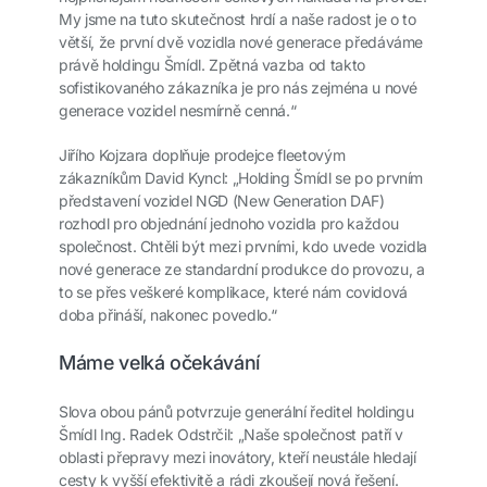
My jsme na tuto skutečnost hrdí a naše radost je o to
větší, že první dvě vozidla nové generace předáváme
právě holdingu Šmídl. Zpětná vazba od takto
sofistikovaného zákazníka je pro nás zejména u nové
generace vozidel nesmírně cenná.“
Jiřího Kojzara doplňuje prodejce fleetovým
zákazníkům David Kyncl: „Holding Šmídl se po prvním
představení vozidel NGD (New Generation DAF)
rozhodl pro objednání jednoho vozidla pro každou
společnost. Chtěli být mezi prvními, kdo uvede vozidla
nové generace ze standardní produkce do provozu, a
to se přes veškeré komplikace, které nám covidová
doba přináší, nakonec povedlo.“
Máme velká očekávání
Slova obou pánů potvrzuje generální ředitel holdingu
Šmídl Ing. Radek Odstrčil: „Naše společnost patří v
oblasti přepravy mezi inovátory, kteří neustále hledají
cesty k vyšší efektivitě a rádi zkoušejí nová řešení.