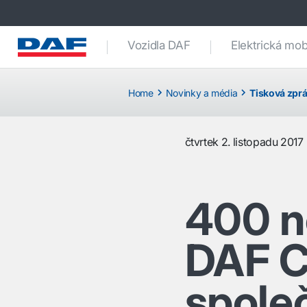
Vozidla DAF
Elektrická mobi
Home
Novinky a média
Tisková zpr
čtvrtek 2. listopadu 2017
400 n
DAF C
spole