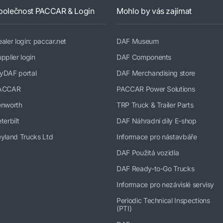
polečnost PACCAR & Login
Mohlo by vás zajímat
aler login: paccar.net
DAF Museum
pplier login
DAF Components
yDAF portal
DAF Merchandising store
ACCAR
PACCAR Power Solutions
enworth
TRP Truck & Trailer Parts
terbilt
DAF Náhradní díly E-shop
yland Trucks Ltd
Informace pro nástavbáře
DAF Použitá vozidla
DAF Ready-to-Go Trucks
Informace pro nezávislé servisy
Periodic Technical Inspections
(PTI)