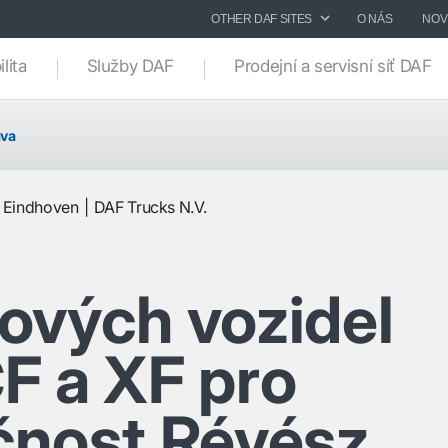
OTHER DAF SITES
O NÁS
NOV
lita
Služby DAF
Prodejní a servisní síť DAF
áva
Eindhoven
DAF Trucks N.V.
ových vozidel
F a XF pro
čnost Révész