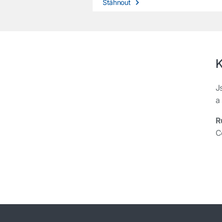
Stáhnout
K
J
a
R
C