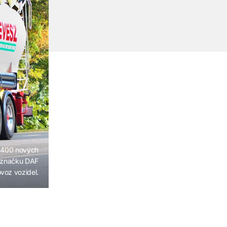
u 400 nových
a značku DAF
ovoz vozidel.