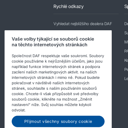
Rychlé odkazy
S
Vyhledat nejbližšího dealera DAF
De
Modelové řady
Su
Vaše volby týkající se souborů cookie
Služby
M
na těchto internetových stránkách
Novinky a média
P
Společnost DAF respektuje vaše soukromí. Soubory
Kariéra v DAF Trucks
K
cookie používáme k nejrůznějším účelům, jako jsou
například funkce internetových stránek a podpora
O nás
Pe
zacílení našich marketingových aktivit. na našich
internetových stránkách i mimo ně. Pokud budete
Informace o společnosti
Le
pokračovat v návštěvě našich internetových
Kodex chování
stránek, souhlasíte s naším používáním souborů
cookie. Chcete-li však přizpůsobit své předvolby
souborů cookie, klikněte na možnost „Změnit
nastavení“ níže. Svůj souhlas můžete kdykoli
odvolat.
Přijmout všechny soubory cookie