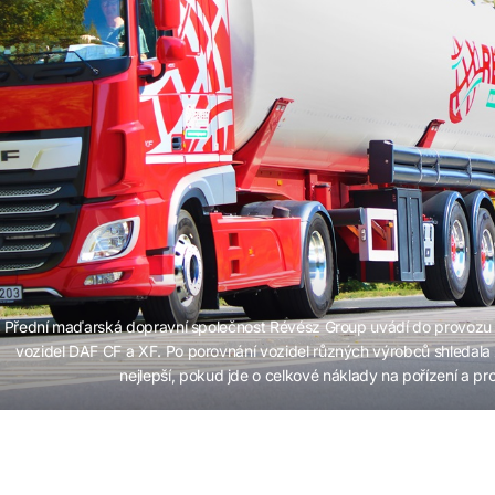
Přední maďarská dopravní společnost Révész Group uvádí do provoz
vozidel DAF CF a XF. Po porovnání vozidel různých výrobců shledal
nejlepší, pokud jde o celkové náklady na pořízení a pr