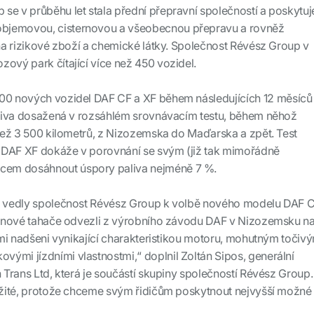
se v průběhu let stala přední přepravní společností a poskytuj
bjemovou, cisternovou a všeobecnou přepravu a rovněž
 na rizikové zboží a chemické látky. Společnost Révész Group v
zový park čítající více než 450 vozidel.
400 nových vozidel DAF CF a XF během následujících 12 měsíců
paliva dosažená v rozsáhlém srovnávacím testu, během něhož
í než 3 500 kilometrů, z Nizozemska do Maďarska a zpět. Test
 DAF XF dokáže v porovnání se svým (již tak mimořádně
em dosáhnout úspory paliva nejméně 7 %.
tí vedly společnost Révész Group k volbě nového modelu DAF 
ní nové tahače odvezli z výrobního závodu DAF v Nizozemsku na
elmi nadšeni vynikající charakteristikou motoru, mohutným točiv
ými jízdními vlastnostmi,“ doplnil Zoltán Sipos, generální
n Trans Ltd, která je součástí skupiny společností Révész Group.
ležité, protože chceme svým řidičům poskytnout nejvyšší možné