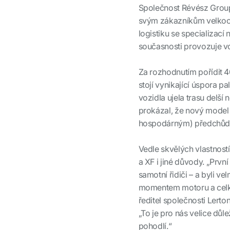
Společnost Révész Group 
svým zákazníkům velkoo
logistiku se specializací
současnosti provozuje vo
Za rozhodnutím pořídit 
stojí vynikající úspora 
vozidla ujela trasu delš
prokázal, že nový model
hospodárným) předchůdc
Vedle skvělých vlastnos
a XF i jiné důvody. „Prv
samotní řidiči – a byli v
momentem motoru a celkov
ředitel společnosti Lerto
„To je pro nás velice dů
pohodlí.“