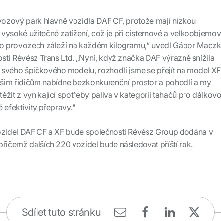
 vozový park hlavně vozidla DAF CF, protože mají nízkou
vysoké užitečné zatížení, což je při cisternové a velkoobjemo
hto provozech záleží na každém kilogramu,“ uvedl Gábor Maczk
osti Révész Trans Ltd. „Nyní, když značka DAF výrazně snížila
 svého špičkového modelu, rozhodli jsme se přejít na model XF
šim řidičům nabídne bezkonkurenční prostor a pohodlí a my
ěžit z vynikající spotřeby paliva v kategorii tahačů pro dálkov
 efektivity přepravy.“
vozidel DAF CF a XF bude společnosti Révész Group dodána v
přičemž dalších 220 vozidel bude následovat příští rok.
Sdílet tuto stránku