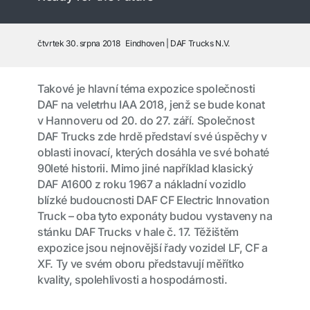
čtvrtek 30. srpna 2018
Eindhoven
DAF Trucks N.V.
Takové je hlavní téma expozice společnosti
DAF na veletrhu IAA 2018, jenž se bude konat
v Hannoveru od 20. do 27. září. Společnost
DAF Trucks zde hrdě představí své úspěchy v
oblasti inovací, kterých dosáhla ve své bohaté
90leté historii. Mimo jiné například klasický
DAF A1600 z roku 1967 a nákladní vozidlo
blízké budoucnosti DAF CF Electric Innovation
Truck – oba tyto exponáty budou vystaveny na
stánku DAF Trucks v hale č. 17. Těžištěm
expozice jsou nejnovější řady vozidel LF, CF a
XF. Ty ve svém oboru představují měřítko
kvality, spolehlivosti a hospodárnosti.