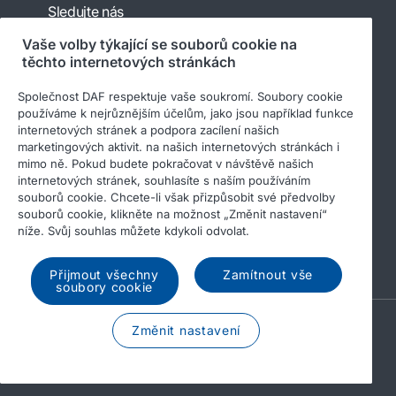
Sledujte nás
Vaše volby týkající se souborů cookie na
těchto internetových stránkách
Společnost DAF respektuje vaše soukromí. Soubory cookie
používáme k nejrůznějším účelům, jako jsou například funkce
internetových stránek a podpora zacílení našich
marketingových aktivit. na našich internetových stránkách i
mimo ně. Pokud budete pokračovat v návštěvě našich
internetových stránek, souhlasíte s naším používáním
© 2026 DAF
Právní upozornění
souborů cookie. Chcete-li však přizpůsobit své předvolby
Prohlášení o ochraně osobních údajů
souborů cookie, klikněte na možnost „Změnit nastavení“
níže. Svůj souhlas můžete kdykoli odvolat.
Všeobecné obchodní podmínky
Soubory cookie
Income Tax Report
Přijmout všechny
Zamítnout vše
soubory cookie
A PACCAR COMPANY
Změnit nastavení
DRIVEN BY QUALITY