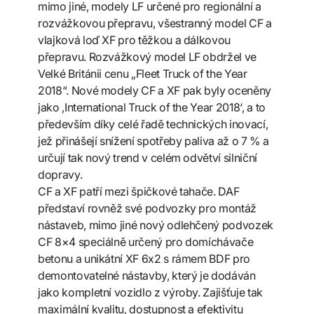
mimo jiné, modely LF určené pro regionální a
rozvážkovou přepravu, všestranný model CF a
vlajková loď XF pro těžkou a dálkovou
přepravu. Rozvážkový model LF obdržel ve
Velké Británii cenu „Fleet Truck of the Year
2018“. Nové modely CF a XF pak byly oceněny
jako ‚International Truck of the Year 2018‘, a to
především díky celé řadě technických inovací,
jež přinášejí snížení spotřeby paliva až o 7 % a
určují tak nový trend v celém odvětví silniční
dopravy.
CF a XF patří mezi špičkové tahače. DAF
představí rovněž své podvozky pro montáž
nástaveb, mimo jiné nový odlehčený podvozek
CF 8×4 speciálně určený pro domíchávače
betonu a unikátní XF 6x2 s rámem BDF pro
demontovatelné nástavby, který je dodáván
jako kompletní vozidlo z výroby. Zajišťuje tak
maximální kvalitu, dostupnost a efektivitu