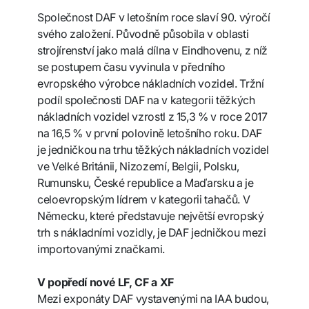
Společnost DAF v letošním roce slaví 90. výročí
svého založení. Původně působila v oblasti
strojírenství jako malá dílna v Eindhovenu, z níž
se postupem času vyvinula v předního
evropského výrobce nákladních vozidel. Tržní
podíl společnosti DAF na v kategorii těžkých
nákladních vozidel vzrostl z 15,3 % v roce 2017
na 16,5 % v první polovině letošního roku. DAF
je jedničkou na trhu těžkých nákladních vozidel
ve Velké Británii, Nizozemí, Belgii, Polsku,
Rumunsku, České republice a Maďarsku a je
celoevropským lídrem v kategorii tahačů. V
Německu, které představuje největší evropský
trh s nákladními vozidly, je DAF jedničkou mezi
importovanými značkami.
V popředí nové LF, CF a XF
Mezi exponáty DAF vystavenými na IAA budou,