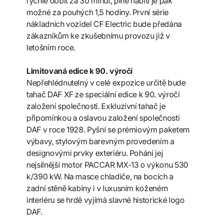
rychle dobít za 30 minut, plné nabití je pak
možné za pouhých 1,5 hodiny. První série
nákladních vozidel CF Electric bude předána
zákazníkům ke zkušebnímu provozu již v
letošním roce.
Limitovaná edice k 90. výročí
Nepřehlédnutelný v celé expozice určitě bude
tahač DAF XF ze speciální edice k 90. výročí
založení společnosti. Exkluzivní tahač je
připomínkou a oslavou založení společnosti
DAF v roce 1928. Pyšní se prémiovým paketem
výbavy, stylovým barevným provedením a
designovými prvky exteriéru. Pohání jej
nejsilnější motor PACCAR MX-13 o výkonu 530
k/390 kW. Na masce chladiče, na bocích a
zadní stěně kabiny i v luxusním koženém
interiéru se hrdě vyjímá slavné historické logo
DAF.