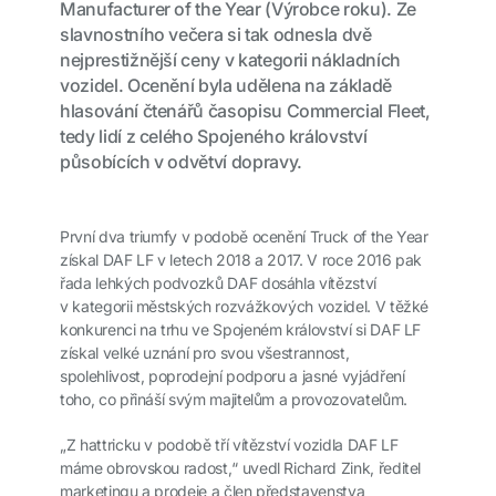
Manufacturer of the Year (Výrobce roku). Ze
slavnostního večera si tak odnesla dvě
nejprestižnější ceny v kategorii nákladních
vozidel. Ocenění byla udělena na základě
hlasování čtenářů časopisu Commercial Fleet,
tedy lidí z celého Spojeného království
působících v odvětví dopravy.
První dva triumfy v podobě ocenění Truck of the Year
získal DAF LF v letech 2018 a 2017. V roce 2016 pak
řada lehkých podvozků DAF dosáhla vítězství
v kategorii městských rozvážkových vozidel. V těžké
konkurenci na trhu ve Spojeném království si DAF LF
získal velké uznání pro svou všestrannost,
spolehlivost, poprodejní podporu a jasné vyjádření
toho, co přináší svým majitelům a provozovatelům.
„Z hattricku v podobě tří vítězství vozidla DAF LF
máme obrovskou radost,“ uvedl Richard Zink, ředitel
marketingu a prodeje a člen představenstva