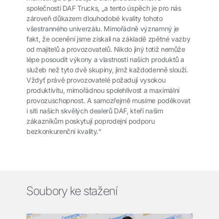
společnosti DAF Trucks, „a tento úspěch je pro nás
zároveň důkazem dlouhodobé kvality tohoto
všestranného univerzálu. Mimořádně významný je
fakt, že ocenění jsme získali na základě zpětné vazby
od majitelů a provozovatelů. Nikdo jiný totiž nemůže
lépe posoudit výkony a vlastnosti našich produktů a
služeb než tyto dvě skupiny, jimž každodenně slouží.
Vždyť právě provozovatelé požadují vysokou
produktivitu, mimořádnou spolehlivost a maximální
provozuschopnost. A samozřejmě musíme poděkovat
i síti našich skvělých dealerů DAF, kteří našim
zákazníkům poskytují poprodejní podporu
bezkonkurenční kvality.“
Soubory ke stažení