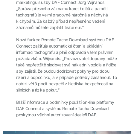
marketingu služby DAF Connect Jorg Wijnands:
„Správa přesného záznamu karet řidičů a pamětí
tachografů je velmi pracovně náročná a náchylná
k chybám. Za každý případ nepřesného vedení
záznamů můžete zaplatit tisíce eur.“
Nová funkce Remote Tacho Download systému DAF
Connect zajišťuje automatické čtení a ukládání
informací tachografu a plně odpovídá všem právním
požadavkům. Wijnands: „Provozovatel dopravy může
také nepřetržitě sledovat svá nákladní vozidla a řidiče,
aby zajistil, že budou dodržovat pokyny pro dobu
řízení a odpočinku, a v případě potřeby zasáhnout. To
nabízí větší pocit bezpečí z hlediska bezpečnosti na
silnicích a rizika pokut.“
Bližší informace a podmínky použití on-line platformy
DAF Connect a systému Remote Tacho Download
poskytnou všichni autorizovaní dealeři DAF.