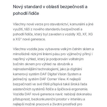
Nový standard v oblasti bezpečnosti a
pohodlí řidiče
Všechny nové verze pro stavebnictví, komunální a jiné
využití, těží z nového standardu bezpečnosti a
pohodlí řidiče, který byl zaveden s vozidly XD, XF, XG
a XG⁺ nové generace.
Všechna vozidla jsou vybavena velkým čelním sklem a
mimořádně nízkými liniemi pásu pro výjimečný přímý i
nepřímý výhled, který je podporován volitelným
bočním oknem pro výhled na obrubník a
nejmodernějšími technologiemi, jako je digitální
kamerový systém DAF Digital Vision System a
jedinečný systém DAF Corner View. K nejlepší
bezpečnosti ve své třídě přispívá také široká řada
asistenčních systémů řidiče a špičková ergonomie.
Vozidla DAF nové generace navíc nabízejí dokonalou
přístupnost, bezkonkurenční prostor v interiéru a
nejlepší možné pracovní a životní prostředí pro