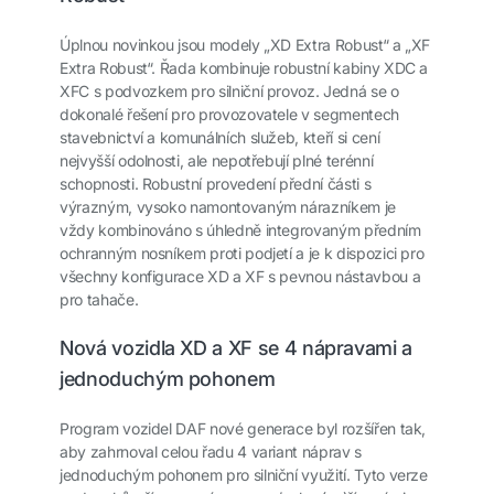
Úplnou novinkou jsou modely „XD Extra Robust“ a „XF
Extra Robust“. Řada kombinuje robustní kabiny XDC a
XFC s podvozkem pro silniční provoz. Jedná se o
dokonalé řešení pro provozovatele v segmentech
stavebnictví a komunálních služeb, kteří si cení
nejvyšší odolnosti, ale nepotřebují plné terénní
schopnosti. Robustní provedení přední části s
výrazným, vysoko namontovaným nárazníkem je
vždy kombinováno s úhledně integrovaným předním
ochranným nosníkem proti podjetí a je k dispozici pro
všechny konfigurace XD a XF s pevnou nástavbou a
pro tahače.
Nová vozidla XD a XF se 4 nápravami a
jednoduchým pohonem
Program vozidel DAF nové generace byl rozšířen tak,
aby zahrnoval celou řadu 4 variant náprav s
jednoduchým pohonem pro silniční využití. Tyto verze