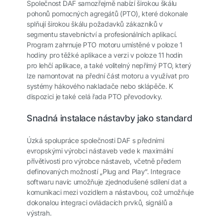
Společnost DAF samozřejmě nabízí širokou škálu
pohonů pomocných agregátů (PTO), které dokonale
splňují širokou škálu požadavků zákazníků v
segmentu stavebnictví a profesionálních aplikací.
Program zahrnuje PTO motoru umístěné v poloze 1
hodiny pro těžké aplikace a verzi v poloze 11 hodin
pro lehčí aplikace, a také volitelný nepřímý PTO, který
lze namontovat na přední část motoru a využívat pro
systémy hákového nakladače nebo sklápěče. K
dispozici je také celá řada PTO převodovky.
Snadná instalace nástavby jako standard
Úzká spolupráce společnosti DAF s předními
evropskými výrobci nástaveb vede k maximální
přívětivosti pro výrobce nástaveb, včetně předem
definovaných možností „Plug and Play“. Integrace
softwaru navíc umožňuje zjednodušené sdílení dat a
komunikaci mezi vozidlem a nástavbou, což umožňuje
dokonalou integraci ovládacích prvků, signálů a
výstrah.