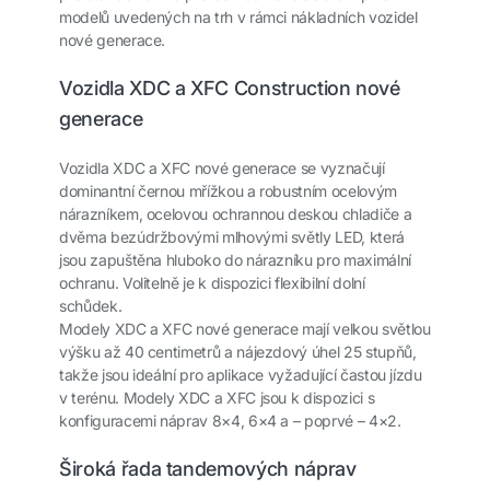
modelů uvedených na trh v rámci nákladních vozidel
nové generace.
Vozidla XDC a XFC Construction nové
generace
Vozidla XDC a XFC nové generace se vyznačují
dominantní černou mřížkou a robustním ocelovým
nárazníkem, ocelovou ochrannou deskou chladiče a
dvěma bezúdržbovými mlhovými světly LED, která
jsou zapuštěna hluboko do nárazníku pro maximální
ochranu. Volitelně je k dispozici flexibilní dolní
schůdek.
Modely XDC a XFC nové generace mají velkou světlou
výšku až 40 centimetrů a nájezdový úhel 25 stupňů,
takže jsou ideální pro aplikace vyžadující častou jízdu
v terénu. Modely XDC a XFC jsou k dispozici s
konfiguracemi náprav 8×4, 6×4 a – poprvé – 4×2.
Široká řada tandemových náprav