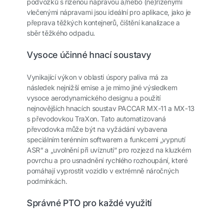
podvozků s řízenou nápravou a/nebo (ne)řízenými
vlečenými nápravami jsou ideální pro aplikace, jako je
přeprava těžkých kontejnerů, čištění kanalizace a
sběr těžkého odpadu.
Vysoce účinné hnací soustavy
Vynikající výkon v oblasti úspory paliva má za
následek nejnižší emise a je mimo jiné výsledkem
vysoce aerodynamického designu a použití
nejnovějších hnacích soustav PACCAR MX-11 a MX-13
s převodovkou TraXon. Tato automatizovaná
převodovka může být na vyžádání vybavena
speciálním terénním softwarem a funkcemi „vypnutí
ASR“ a „uvolnění při uvíznutí“ pro rozjezd na kluzkém
povrchu a pro usnadnění rychlého rozhoupání, které
pomáhají vyprostit vozidlo v extrémně náročných
podmínkách.
Správné PTO pro každé využití