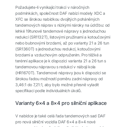
Požadujete-li vynikající trakci v náročných
podmínkách, společnost DAF nabízí modely XDC a
XFC se širokou nabídkou dvojitých poháněných
tandemových náprav s nízkými nároky na údržbu: od
lehké 19tunové tandemové nápravy s jednoduchou
redukcí (SR1132T), listovými pružinami a kotoučovými
nebo bubnovými brzdami, až po varianty 21 a 26 tun
(SR1360T) s jednoduchou redukcí, kotoučovými
brzdami a vzduchovým odpružením. Pro těžké a
terénní aplikace je k dispozici varianta 21 a 26 tun s
tandemovou nápravou s redukcí v náboji kola
(HR1670T). Tandemové nápravy jsou k dispozici se
širokou řadou možností poměru zadní nápravy od
3,46:1 do 7,21:1, aby bylo možné přesně vyladit
specifikaci podle individuálních úkolů.
Varianty 6×4 a 8×4 pro silniční aplikace
V nabídce je také celá řada tandemových sad DAF
pro nová silniční vozidla DAF 6×4 a 8×4 nové