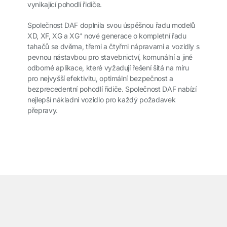
vynikající pohodlí řidiče.
Společnost DAF doplnila svou úspěšnou řadu modelů
XD, XF, XG a XG⁺ nové generace o kompletní řadu
tahačů se dvěma, třemi a čtyřmi nápravami a vozidly s
pevnou nástavbou pro stavebnictví, komunální a jiné
odborné aplikace, které vyžadují řešení šitá na míru
pro nejvyšší efektivitu, optimální bezpečnost a
bezprecedentní pohodlí řidiče. Společnost DAF nabízí
nejlepší nákladní vozidlo pro každý požadavek
přepravy.
͏