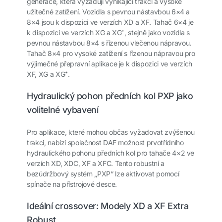
generace, která vyžadují vynikající trakci a vysoké
užitečné zatížení. Vozidla s pevnou nástavbou 6×4 a
8×4 jsou k dispozici ve verzích XD a XF. Tahač 6×4 je
k dispozici ve verzích XG a XG⁺, stejně jako vozidla s
pevnou nástavbou 8×4 s řízenou vlečenou nápravou.
Tahač 8×4 pro vysoké zatížení s řízenou nápravou pro
výjimečné přepravní aplikace je k dispozici ve verzích
XF, XG a XG⁺.
Hydraulický pohon předních kol PXP jako
volitelné vybavení
Pro aplikace, které mohou občas vyžadovat zvýšenou
trakci, nabízí společnost DAF možnost prvotřídního
hydraulického pohonu předních kol pro tahače 4×2 ve
verzích XD, XDC, XF a XFC. Tento robustní a
bezúdržbový systém „PXP“ lze aktivovat pomocí
spínače na přístrojové desce.
Ideální crossover: Modely XD a XF Extra
Robust