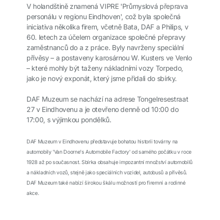
V holandštině znamená VIPRE 'Průmyslová přeprava
personálu v regionu Eindhoven', což byla společná
iniciativa několika firem, včetně Bata, DAF a Philips, v
60. letech za účelem organizace společné přepravy
zaměstnanců do a z práce. Byly navrženy speciální
přívěsy – a postaveny karosárnou W. Kusters ve Venlo
– které mohly být taženy nákladními vozy Torpedo,
jako je nový exponát, který jsme přidali do sbírky.
DAF Muzeum se nachází na adrese Tongelresestraat
27 v Eindhovenu a je otevřeno denně od 10:00 do
17:00, s výjimkou pondělků.
DAF Muzeum v Eindhovenu představuje bohatou historii továrny na
automobily 'Van Doorne's Automobile Factory' od samého počátku v roce
1928 až po současnost. Sbírka obsahuje impozantní množství automobilů
a nákladních vozů, stejně jako speciálních vozidel, autobusů a přívěsů.
DAF Muzeum také nabízí širokou škálu možností pro firemní a rodinné
akce.