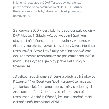
Nádherně restaurovaný DAF Torpedo byl odhalen za
přítomnosti velkého počtu dobrovolníků z DAF Muzea.
Restaurování vozidla bylo také kompletně provedeno
dobrovolníky.
23. června 2020 – den, kdy Torpedo dorazilo do dílny
DAF Muzea. Nákladní vůz byl ve velmi špatném
stavu, mírně řečeno, a pro dobrovolníky v muzeu v
Eindhovenu představoval obrovskou výzvu z hlediska
restaurování. Strávili čtyři roky prací na obnově vozu,
což zahrnovalo rozebrání až do posledních šroubků a
matic. Dnes vypadá, jako by právě sjel z linky v
továrně DAF.
„S velkou hrdostí jsme 23. června představili Šípkovou
Růženku,“ říká Geert van Rooij, konzervátor muzea.
„Je fantastické, že máme dobrovolníky s odbornými
znalostmi potřebnými k provedení tak rozsáhlé
restaurace. A také je úžasné, že jsme konečně mohli
dokončit naši kombinaci VIPRE.“