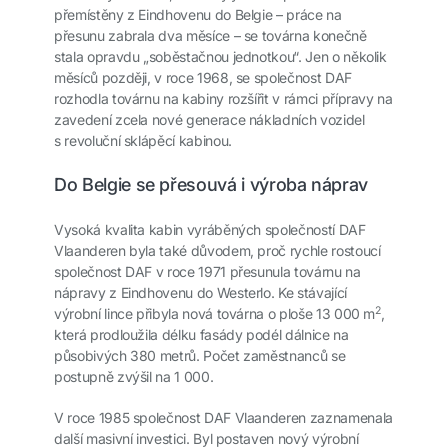
přemístěny z Eindhovenu do Belgie – práce na
přesunu zabrala dva měsíce – se továrna konečně
stala opravdu „soběstačnou jednotkou“. Jen o několik
měsíců později, v roce 1968, se společnost DAF
rozhodla továrnu na kabiny rozšířit v rámci přípravy na
zavedení zcela nové generace nákladních vozidel
s revoluční sklápěcí kabinou.
Do Belgie se přesouvá i výroba náprav
Vysoká kvalita kabin vyráběných společností DAF
Vlaanderen byla také důvodem, proč rychle rostoucí
společnost DAF v roce 1971 přesunula továrnu na
nápravy z Eindhovenu do Westerlo. Ke stávající
2
výrobní lince přibyla nová továrna o ploše 13 000 m
,
která prodloužila délku fasády podél dálnice na
působivých 380 metrů. Počet zaměstnanců se
postupně zvýšil na 1 000.
V roce 1985 společnost DAF Vlaanderen zaznamenala
další masivní investici. Byl postaven nový výrobní