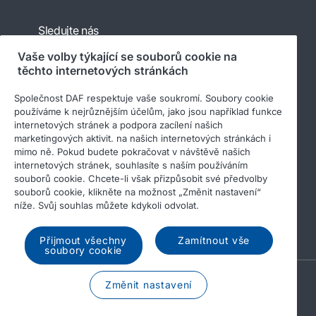
Sledujte nás
Vaše volby týkající se souborů cookie na
těchto internetových stránkách
Společnost DAF respektuje vaše soukromí. Soubory cookie
používáme k nejrůznějším účelům, jako jsou například funkce
internetových stránek a podpora zacílení našich
marketingových aktivit. na našich internetových stránkách i
mimo ně. Pokud budete pokračovat v návštěvě našich
internetových stránek, souhlasíte s naším používáním
© 2026 DAF
Právní upozornění
souborů cookie. Chcete-li však přizpůsobit své předvolby
Prohlášení o ochraně osobních údajů
souborů cookie, klikněte na možnost „Změnit nastavení“
níže. Svůj souhlas můžete kdykoli odvolat.
Všeobecné obchodní podmínky
Soubory cookie
Income Tax Report
Přijmout všechny
Zamítnout vše
soubory cookie
A PACCAR COMPANY
Změnit nastavení
DRIVEN BY QUALITY