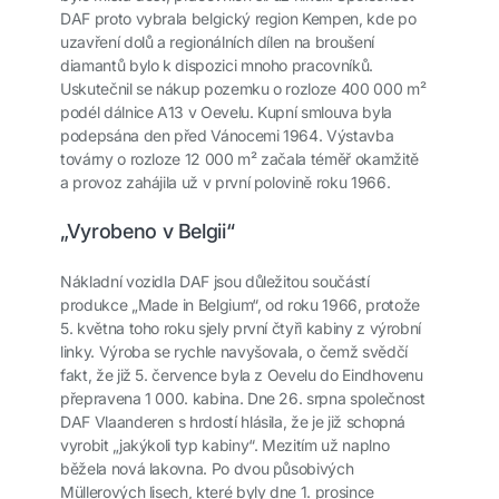
DAF proto vybrala belgický region Kempen, kde po
uzavření dolů a regionálních dílen na broušení
diamantů bylo k dispozici mnoho pracovníků.
Uskutečnil se nákup pozemku o rozloze 400 000 m²
podél dálnice A13 v Oevelu. Kupní smlouva byla
podepsána den před Vánocemi 1964. Výstavba
továrny o rozloze 12 000 m² začala téměř okamžitě
a provoz zahájila už v první polovině roku 1966.
„Vyrobeno v Belgii“
Nákladní vozidla DAF jsou důležitou součástí
produkce „Made in Belgium“, od roku 1966, protože
5. května toho roku sjely první čtyři kabiny z výrobní
linky. Výroba se rychle navyšovala, o čemž svědčí
fakt, že již 5. července byla z Oevelu do Eindhovenu
přepravena 1 000. kabina. Dne 26. srpna společnost
DAF Vlaanderen s hrdostí hlásila, že je již schopná
vyrobit „jakýkoli typ kabiny“. Mezitím už naplno
běžela nová lakovna. Po dvou působivých
Müllerových lisech, které byly dne 1. prosince