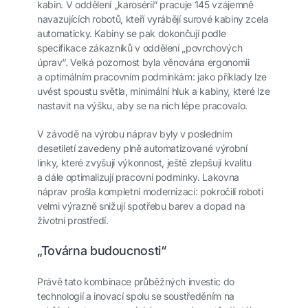
kabin. V oddělení „karosérií“ pracuje 145 vzájemně
navazujících robotů, kteří vyrábějí surové kabiny zcela
automaticky. Kabiny se pak dokončují podle
specifikace zákazníků v oddělení „povrchových
úprav“. Velká pozornost byla věnována ergonomii
a optimálním pracovním podmínkám: jako příklady lze
uvést spoustu světla, minimální hluk a kabiny, které lze
nastavit na výšku, aby se na nich lépe pracovalo.
V závodě na výrobu náprav byly v posledním
desetiletí zavedeny plně automatizované výrobní
linky, které zvyšují výkonnost, ještě zlepšují kvalitu
a dále optimalizují pracovní podmínky. Lakovna
náprav prošla kompletní modernizací: pokročilí roboti
velmi výrazně snižují spotřebu barev a dopad na
životní prostředí.
„Továrna budoucnosti“
Právě tato kombinace průběžných investic do
technologií a inovací spolu se soustředěním na