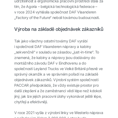
udržitelnost a ergonomická pracovní prostředí stála za
tím, že Agoria – belgická technologická federace –
v roce 2024 vyhlásila společnost DAF Vlaanderen
„Factory of the Future“ neboli továrnou budoucnosti.
Výroba na základě objednávek zákazníků
Tak jako všechny ostatní továrny DAF vyrábí
i společnost DAF Vlaanderen nápravy a kabiny
„sekvenčně“ v souladu se zásadou „just-in-time“. To
znamená, že kabiny a nápravy jsou dodávány do
montážního závodu DAF v Eindhovenu a do
společnosti Leyland Trucks ve Velké Británii přesně ve
správný okamžik a ve správném pořadí na základě
objednávek zákazníků. Výrobní systém společnosti
PACCAR předpokládá, že vždy existuje prostor pro
další zlepšení a že zaměstnanci vědí lépe než kdokoli
jiný, jak lze jejich pracovní úlohy vykonávat ještě lépe,
chytřeji a efektivněji.
V roce 2021 vyšla z výrobní linky ve Westerlo náprava