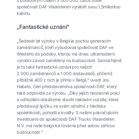
s pořadovým číslem 3 000 000. Letos bude
společnost DAF Vlaanderen vyrábět svou 1,5miliontou
kabinu.
„Fantastické uznání“
„Šedesát let výroby v Belgii je poctou generacím
zaměstnanců, kteří vybudovali společnost DAF ve
Westerlo do podoby, kterou má dnes: ultramoderní
výrobní závod zaměřený na budoucnost. Samozřejmě
je to také fantastické uznání pro našich
2 000 zaměstnanců a 1 000 dodavatelů, přičemž
přibližně 400 z nich je přímo v Belgii,“ uvedl Jos
Habets, člen představenstva společnosti DAF, který
také odpovídá za výrobu. „Díky jejich neúnavné práci
a odhodlání dokážeme stavět nákladní vozidla, která
představují špičku ve svém odvětví z hlediska
spolehlivosti, pohodlí a kvality. S našimi pokračujícími
investicemi do společnosti DAF Trucks Vlaanderen
N.V. má naše belgická továrna před sebou zářivou
budoucnost.“