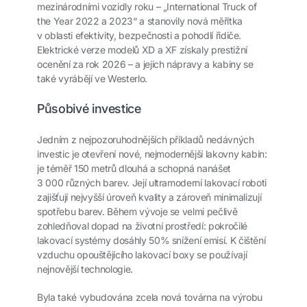
mezinárodními vozidly roku – „International Truck of
the Year 2022 a 2023“ a stanovily nová měřítka
v oblasti efektivity, bezpečnosti a pohodlí řidiče.
Elektrické verze modelů XD a XF získaly prestižní
ocenění za rok 2026 – a jejich nápravy a kabiny se
také vyrábějí ve Westerlo.
Působivé investice
Jedním z nejpozoruhodnějších příkladů nedávných
investic je otevření nové, nejmodernější lakovny kabin:
je téměř 150 metrů dlouhá a schopná nanášet
3 000 různých barev. Její ultramoderní lakovací roboti
zajišťují nejvyšší úroveň kvality a zároveň minimalizují
spotřebu barev. Během vývoje se velmi pečlivě
zohledňoval dopad na životní prostředí: pokročilé
lakovací systémy dosáhly 50% snížení emisí. K čištění
vzduchu opouštějícího lakovací boxy se používají
nejnovější technologie.
Byla také vybudována zcela nová továrna na výrobu