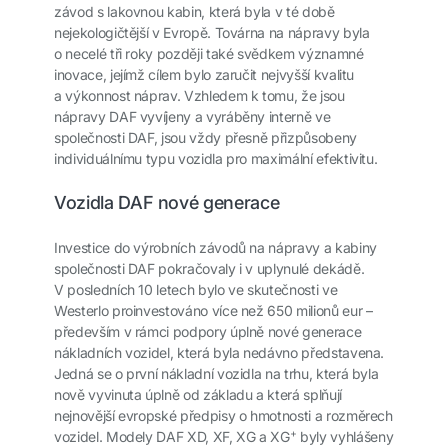
závod s lakovnou kabin, která byla v té době
nejekologičtější v Evropě. Továrna na nápravy byla
o necelé tři roky později také svědkem významné
inovace, jejímž cílem bylo zaručit nejvyšší kvalitu
a výkonnost náprav. Vzhledem k tomu, že jsou
nápravy DAF vyvíjeny a vyráběny interně ve
společnosti DAF, jsou vždy přesně přizpůsobeny
individuálnímu typu vozidla pro maximální efektivitu.
Vozidla DAF nové generace
Investice do výrobních závodů na nápravy a kabiny
společnosti DAF pokračovaly i v uplynulé dekádě.
V posledních 10 letech bylo ve skutečnosti ve
Westerlo proinvestováno více než 650 milionů eur –
především v rámci podpory úplně nové generace
nákladních vozidel, která byla nedávno představena.
Jedná se o první nákladní vozidla na trhu, která byla
nově vyvinuta úplně od základu a která splňují
nejnovější evropské předpisy o hmotnosti a rozměrech
+
vozidel. Modely DAF XD, XF, XG a XG
byly vyhlášeny