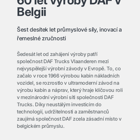
60 let výroby DAF v
Belgii
Šest desítek let průmyslové síly, inovací a
řemeslné zručnosti
Šedesát let od zahájení výroby patří
společnost DAF Trucks Vlaanderen mezi
nejvyspělejší výrobní závody v Evropě. To, co
začalo v roce 1966 výrobou kabin nákladních
vozidel, se rozrostlo v ultramoderní závod na
výrobu kabin a náprav, který hraje klíčovou roli
v mezinárodní výrobní síti společnosti DAF
Trucks. Díky neustálým investicím do
technologií, udržitelnosti a zaměstnanců
zaujímá společnost DAF zcela zásadní místo v
belgickém průmyslu.